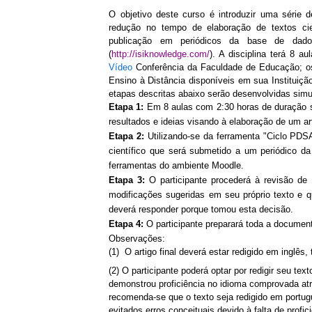
O objetivo deste curso é introduzir uma série 
redução no tempo de elaboração de textos cie
publicação em periódicos da base de da
(
http://isiknowledge.com/
). A disciplina terá 8 
Vídeo
Conferência da Faculdade de Educação; os 
Ensino à Distância disponíveis em sua Instituiçã
etapas descritas abaixo serão desenvolvidas sim
Etapa 1:
Em 8 aulas com 2:30 horas de duração s
resultados e ideias visando à elaboração de um art
Etapa 2:
Utilizando-se da ferramenta "Ciclo PDSA
científico que será submetido a um periódico da
ferramentas do ambiente Moodle.
Etapa 3:
O participante procederá à revisão d
modificações sugeridas em seu próprio texto e qu
deverá responder porque tomou esta decisão.
Etapa 4:
O participante preparará toda a document
Observações:
(1) O artigo final deverá estar redigido em inglês,
(2) O participante poderá optar por redigir seu t
demonstrou proficiência no idioma comprovada atra
recomenda-se que o texto seja redigido em portugu
evitados erros conceituais devido à falta de profic