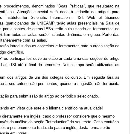
de procedimentos, denominados "Boas Práticas”, que resultarão na
ntíficos. Atenção especial será dada à redação de artigos para
dos
Institute for Scientific Information
- ISI: Web of Science
aulas (participantes da UNICAMP terão aulas presenciais na Sala de
participantes de outras IESs terão aula usando as ferramentas de
o). Em todas as aulas serão incluídas dinâmica em grupo. Parte das
ultaneamente com as aulas.
erão introduzidos os conceitos e ferramentas para a organização de
igo científico.
” os participantes deverão elaborar cada uma das seções do artigo
 base ISI até o final do semestre. Nesta etapa serão utilizadas as
e um dos artigos de um dos colegas do curso. Em seguida fará as
e a seu critério são pertinentes; quando a sugestão não for aceita
ação para submissão do artigo ao periódico selecionado.
 tendo em vista que este é o idioma científico na atualidade!
exto diretamente em inglês, caso o professor considere que o mesmo
vés da análise da seção "Introduction” do seu texto. Caso contrário
ês e posteriormente traduzido para o inglês; desta forma serão
iência em inglês.