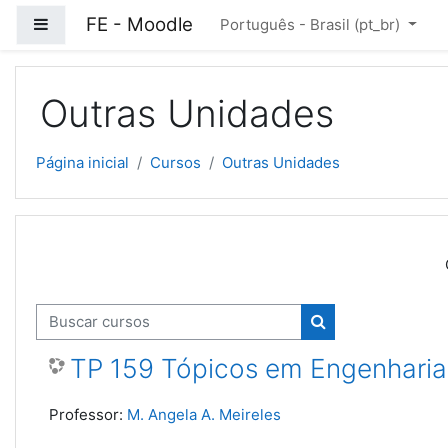
Ir para o conteúdo principal
FE - Moodle
Painel lateral
Português - Brasil ‎(pt_br)‎
Outras Unidades
Página inicial
Cursos
Outras Unidades
Buscar cursos
Buscar cursos
TP 159 Tópicos em Engenharia
Professor:
M. Angela A. Meireles