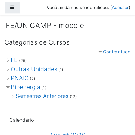
Ir para o conteúdo principal
Painel lateral
Você ainda não se identificou. (
Acessar
)
FE/UNICAMP - moodle
Categorias de Cursos
Contrair tudo
FE
(25)
Outras Unidades
(1)
PNAIC
(2)
Bioenergia
(1)
Semestres Anteriores
(12)
Pular Calendário
Calendário