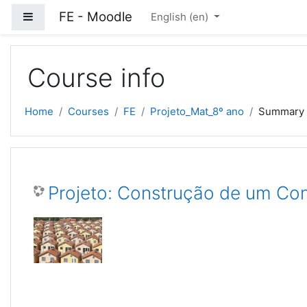
Skip to main content
FE - Moodle
Side panel
English ‎(en)‎
Course info
Home
Courses
FE
Projeto_Mat_8º ano
Summary
Projeto: Construção de um Conj