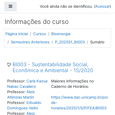
Ir para o conteúdo principal
Painel lateral
Você ainda não se identificou. (
Acessar
)
Informações do curso
Página inicial
Cursos
Bioenergia
Semestres Anteriores
P_2020S1_BI003
Sumário
BI003 - Sustentabilidade Social,
Econômica e Ambiental - 1S/2020
Professor:
Carla Kazue
Maiores informações no
Nakao Cavaliero
Caderno de Horários:
Professor:
Aleix
Altimiras Martin
https://www.dac.unicamp.br/portal
Professor:
Edivaldo
de-
Domingues Velini
horarios/2020/1/S/P/FEA/BI003
Professor:
Aleix