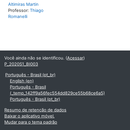
Altimiras Martin
Professor:
Thiago
Romanelli
Você ainda não se identificou. (
Acessar
)
P_2020S1_BI003
Português - Brasil ‎(pt_br)‎
English ‎(en)‎
Português - Brasil
‎(_temp_142ff9a56fec554dd829ce55b68ce6a5)‎
Português - Brasil ‎(pt_br)‎
Resumo de retenção de dados
Baixar o aplicativo móvel.
Mudar para o tema padrão